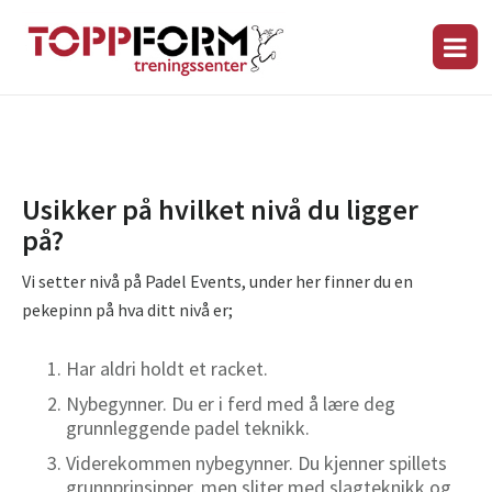
Usikker på hvilket nivå du ligger
på?
Vi
setter
nivå
på Padel
Events
, under her finner du en
pekepinn på hva
dit
t
nivå
er;
Har aldri holdt et racket.
Nybegynner. Du er i ferd med å lære deg
grunnleggende
padel
teknikk
.
Viderekommen nybegynner. Du kjenner spillets
grunnprinsipper, men sliter med slagteknikk og