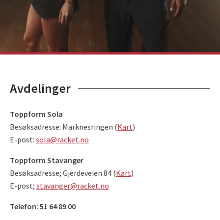
Avdelinger
Toppform Sola
Besøksadresse: Marknesringen (
Kart
)
E-post:
sola@racket.no
Toppform Stavanger
Besøksadresse; Gjerdeveien 84 (
Kart
)
E-post;
stavanger@racket.no
Telefon: 51 64 89 00